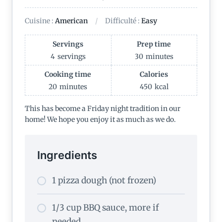
Cuisine :
American
Difficulté :
Easy
Servings
Prep time
4
servings
30
minutes
Cooking time
Calories
20
minutes
450
kcal
This has become a Friday night tradition in our
home! We hope you enjoy it as much as we do.
Ingredients
1 pizza dough (not frozen)
1/3 cup BBQ sauce, more if
needed