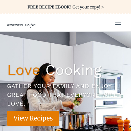
FREE RECIPE EBOOK!
Get your copy! >
mamamia-recipes
Love
Cooking
GATHER YOUR FAMILY AND ENJOY
GREAT FOOD THAT EVERYONE WILL
LOVE.
View Recipes